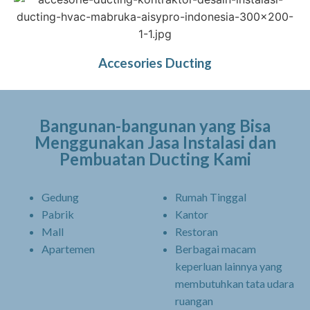
Accesories Ducting
Bangunan-bangunan yang Bisa
Menggunakan Jasa Instalasi dan
Pembuatan Ducting Kami
Gedung
Rumah Tinggal
Pabrik
Kantor
Mall
Restoran
Apartemen
Berbagai macam
keperluan lainnya yang
membutuhkan tata udara
ruangan