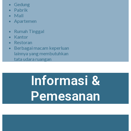
Gedung
Pabrik
Mall
Apartemen
Rumah Tinggal
Kantor
Restoran
Berbagai macam keperluan
lainnya yang membutuhkan
tata udara ruangan
Informasi &
Pemesanan