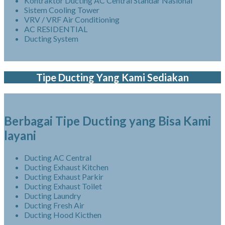
Kontraktor Ducting AC Central Standar Nasional
Sistem Cooling Tower
VRV / VRF Air Conditioning
AC RESIDENTIAL
Ducting System
Tipe Ducting Yang Kami Sediakan
Berbagai Tipe Ducting yang Bisa Kami
layani
Ducting AC Central
Ducting Exhaust Kitchen
Ducting Exhaust Parkir
Ducting Exhaust Toilet
Ducting Laundry
Ducting Fresh Air
Ducting Hood Kicthen