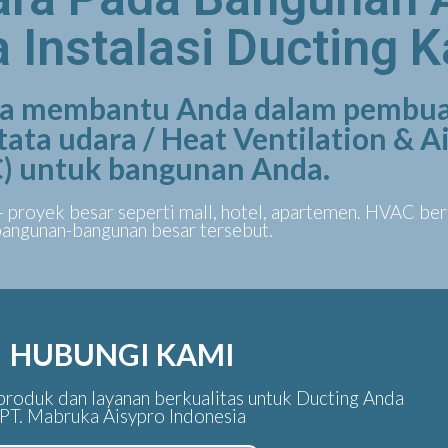
 Instalasi Ducting 
sia membantu Anda dalam pembua
 tata udara / Heat Ventilation & 
) untuk bangunan Anda.
- proyek besar seperti mall, hotel, apartemen. HVAC be
bangunan-bangunan besar tersebut.
HUBUNGI KAMI
roduk dan layanan berkualitas untuk Ducting Anda
PT. Mabruka Aisypro Indonesia