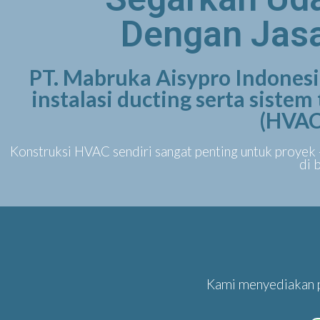
Dengan Jasa
PT. Mabruka Aisypro Indone
instalasi ducting serta sistem
(HVAC
Konstruksi HVAC sendiri sangat penting untuk proyek 
di 
Kami menyediakan p