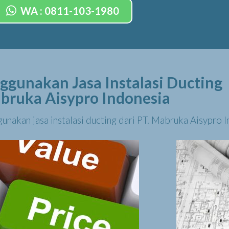
WA : 0811-103-1980
ggunakan Jasa Instalasi Ducting
bruka Aisypro Indonesia
unakan jasa instalasi ducting dari PT. Mabruka Aisypro I