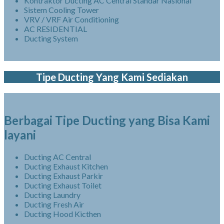
Kontraktor Ducting AC Central Standar Nasional
Sistem Cooling Tower
VRV / VRF Air Conditioning
AC RESIDENTIAL
Ducting System
Tipe Ducting Yang Kami Sediakan
Berbagai Tipe Ducting yang Bisa Kami
layani
Ducting AC Central
Ducting Exhaust Kitchen
Ducting Exhaust Parkir
Ducting Exhaust Toilet
Ducting Laundry
Ducting Fresh Air
Ducting Hood Kicthen