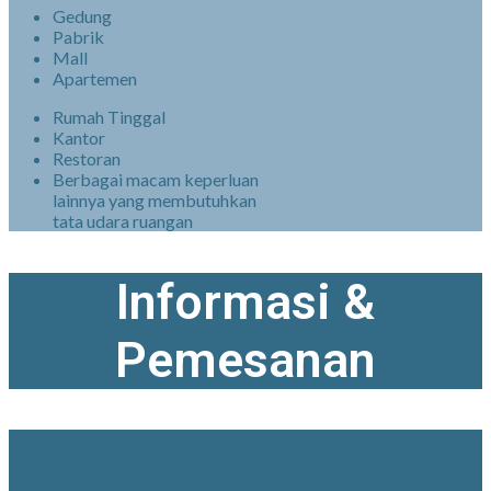
Gedung
Pabrik
Mall
Apartemen
Rumah Tinggal
Kantor
Restoran
Berbagai macam keperluan
lainnya yang membutuhkan
tata udara ruangan
Informasi &
Pemesanan