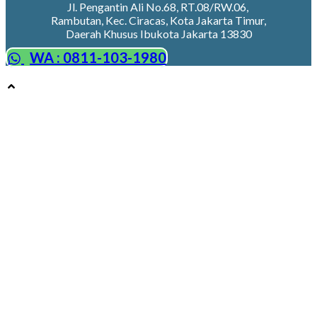
Jl. Pengantin Ali No.68, RT.08/RW.06,
Rambutan, Kec. Ciracas, Kota Jakarta Timur,
Daerah Khusus Ibukota Jakarta 13830
WA : 0811-103-1980