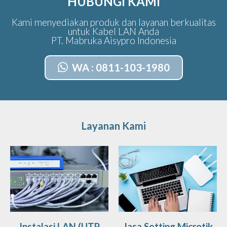
HUBUNGI KAMI
Kami menyediakan produk dan layanan berkualitas
untuk Kabel LAN Anda
PT. Mabruka Aisypro Indonesia
WA : 0811-103-1980
Layanan Kami
Instalasi LAN (UTP
Jasa Setting Microtik