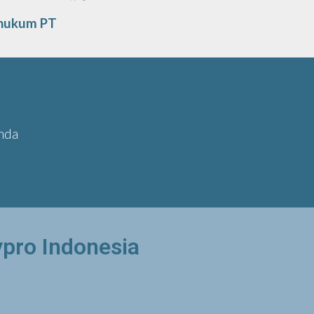
 hukum PT
nda
ypro Indonesia