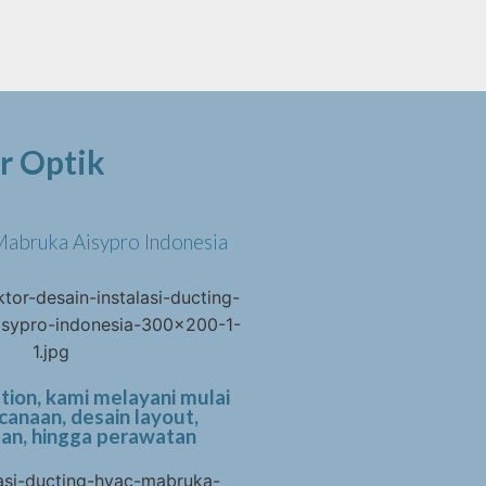
r Optik
 Mabruka Aisypro Indonesia
tion, kami melayani mulai
canaan, desain layout,
n, hingga perawatan