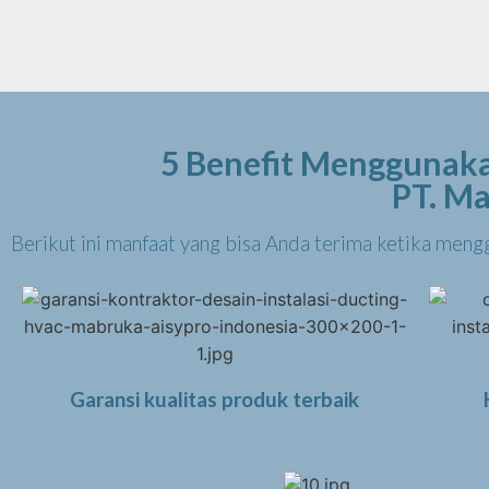
5 Benefit Menggunakan
PT. Ma
Berikut ini manfaat yang bisa Anda terima ketika meng
Garansi kualitas produk terbaik