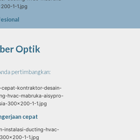
esional
ber Optik
 Anda pertimbangkan:
ngerjaan cepat