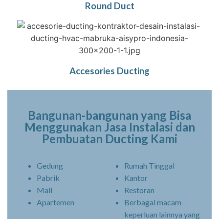
Round Duct
Accesories Ducting
Bangunan-bangunan yang Bisa
Menggunakan Jasa Instalasi dan
Pembuatan Ducting Kami
Gedung
Rumah Tinggal
Pabrik
Kantor
Mall
Restoran
Apartemen
Berbagai macam
keperluan lainnya yang