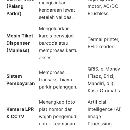
mengizinkan
(Palang
motor, AC/DC
kendaraan lewat
Parkir)
Brushless.
setelah validasi.
Mengeluarkan
Mesin Tiket
karcis berwujud
Termal printer,
Dispenser
barcode
atau
RFID reader.
(Manless)
memproses kartu
akses.
QRIS, e-Money
Memproses
Sistem
(Flazz, Brizi,
transaksi biaya
Pembayaran
Mandiri, dll),
parkir pelanggan.
Kasir Otomatis.
Menangkap foto
Artificial
Kamera LPR
plat nomor dan
Intelligence (AI)
& CCTV
wajah pengemudi
Image
untuk keamanan.
Processing.