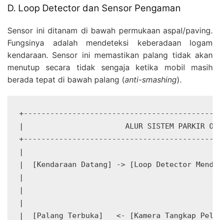
D. Loop Detector dan Sensor Pengaman
Sensor ini ditanam di bawah permukaan aspal/paving.
Fungsinya adalah mendeteksi keberadaan logam
kendaraan. Sensor ini memastikan palang tidak akan
menutup secara tidak sengaja ketika mobil masih
berada tepat di bawah palang (
anti-smashing
).
+---------------------------------------------
|                       ALUR SISTEM PARKIR OTO
+---------------------------------------------
|                                             
|  [Kendaraan Datang] -> [Loop Detector Mendet
|                                             
|                                             
|                                             
|  [Palang Terbuka]   <- [Kamera Tangkap Pelat