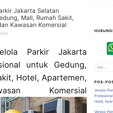
rkir Jakarta Selatan
edung, Mall, Rumah Sakit,
 dan Kawasan Komersial
HUBUNG
2026
lola Parkir Jakarta
sional untuk Gedung,
Cari
untuk:
kit, Hotel, Apartemen,
POS-PO
san Komersial
Vendor Pen
Profesiona
Hotel, Apa
Vendor Peng