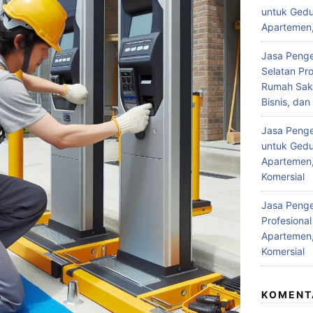
untuk Gedu
Apartemen,
Jasa Penge
Selatan Pro
Rumah Saki
Bisnis, da
Jasa Pengel
untuk Gedu
Apartemen,
Komersial
Jasa Penge
Profesiona
Apartemen,
Komersial
KOMENT