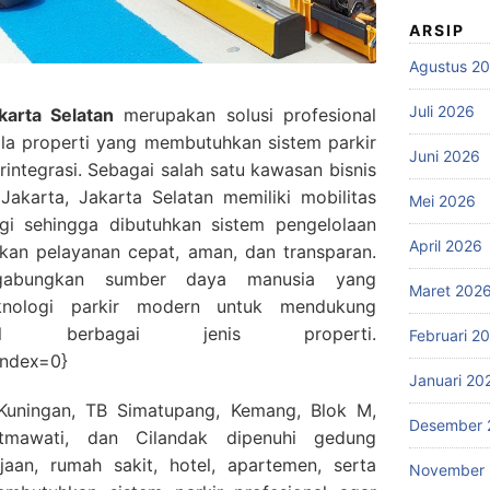
ARSIP
Agustus 2
Juli 2026
karta Selatan
merupakan solusi profesional
la properti yang membutuhkan sistem parkir
Juni 2026
rintegrasi. Sebagai salah satu kawasan bisnis
akarta, Jakarta Selatan memiliki mobilitas
Mei 2026
gi sehingga dibutuhkan sistem pengelolaan
April 2026
an pelayanan cepat, aman, dan transparan.
ggabungkan sumber daya manusia yang
Maret 202
knologi parkir modern untuk mendukung
onal berbagai jenis properti.
Februari 2
index=0}
Januari 20
Kuningan, TB Simatupang, Kemang, Blok M,
Desember 
tmawati, dan Cilandak dipenuhi gedung
jaan, rumah sakit, hotel, apartemen, serta
November