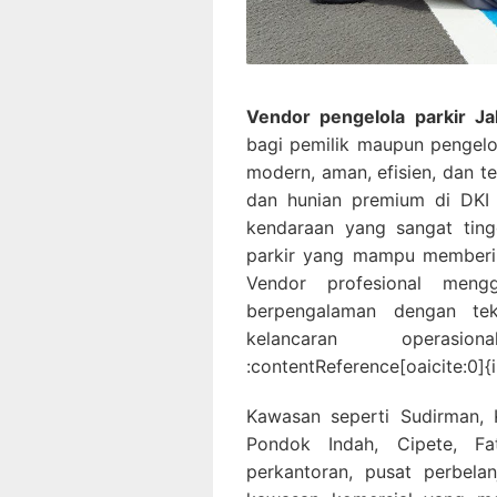
Vendor pengelola parkir Ja
bagi pemilik maupun pengelo
modern, aman, efisien, dan te
dan hunian premium di DKI J
kendaraan yang sangat ting
parkir yang mampu memberik
Vendor profesional men
berpengalaman dengan te
kelancaran operasi
:contentReference[oaicite:0]{
Kawasan seperti Sudirman, 
Pondok Indah, Cipete, Fa
perkantoran, pusat perbelan