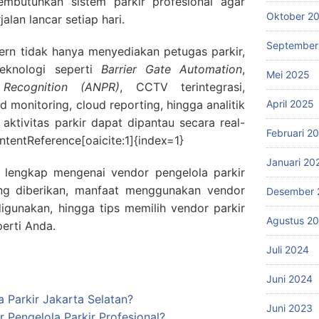
mbutuhkan sistem parkir profesional agar
Oktober 2
alan lancar setiap hari.
September
ern tidak hanya menyediakan petugas parkir,
teknologi seperti
Barrier Gate Automation
,
Mei 2025
Recognition (ANPR)
, CCTV terintegrasi,
 monitoring, cloud reporting, hingga analitik
April 2025
 aktivitas parkir dapat dipantau secara real-
Februari 2
ontentReference[oaicite:1]{index=1}
Januari 20
a lengkap mengenai vendor pengelola parkir
ang diberikan, manfaat menggunakan vendor
Desember 
digunakan, hingga tips memilih vendor parkir
Agustus 2
perti Anda.
Juli 2024
Juni 2024
a Parkir Jakarta Selatan?
Juni 2023
Pengelola Parkir Profesional?