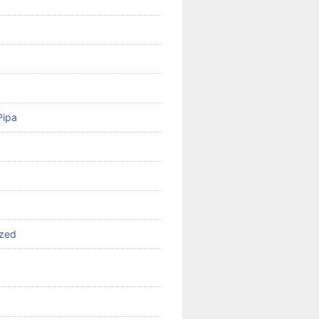
Pipa
ized