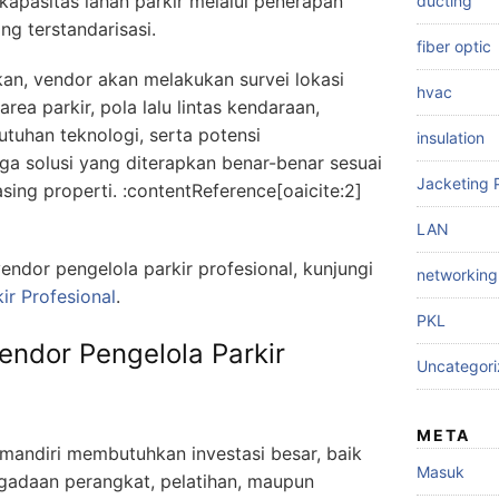
 kapasitas lahan parkir melalui penerapan
ducting
g terstandarisasi.
fiber optic
an, vendor akan melakukan survei lokasi
hvac
rea parkir, pola lalu lintas kendaraan,
utuhan teknologi, serta potensi
insulation
a solusi yang diterapkan benar-benar sesuai
Jacketing 
ng properti. :contentReference[oaicite:2]
LAN
dor pengelola parkir profesional, kunjungi
networking
ir Profesional
.
PKL
ndor Pengelola Parkir
Uncategor
META
 mandiri membutuhkan investasi besar, baik
Masuk
ngadaan perangkat, pelatihan, maupun