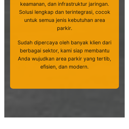
keamanan, dan infrastruktur jaringan.
Solusi lengkap dan terintegrasi, cocok
untuk semua jenis kebutuhan area
parkir.
Sudah dipercaya oleh banyak klien dari
berbagai sektor, kami siap membantu
Anda wujudkan area parkir yang tertib,
efisien, dan modern.