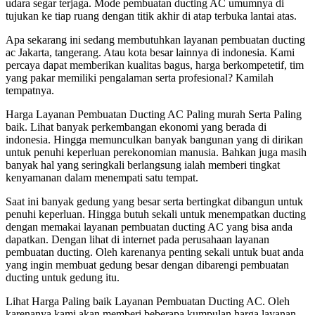
udara segar terjaga. Mode pembuatan ducting AC umumnya di
tujukan ke tiap ruang dengan titik akhir di atap terbuka lantai atas.
Apa sekarang ini sedang membutuhkan layanan pembuatan ducting
ac Jakarta, tangerang. Atau kota besar lainnya di indonesia. Kami
percaya dapat memberikan kualitas bagus, harga berkompetetif, tim
yang pakar memiliki pengalaman serta profesional? Kamilah
tempatnya.
Harga Layanan Pembuatan Ducting AC Paling murah Serta Paling
baik. Lihat banyak perkembangan ekonomi yang berada di
indonesia. Hingga memunculkan banyak bangunan yang di dirikan
untuk penuhi keperluan perekonomian manusia. Bahkan juga masih
banyak hal yang seringkali berlangsung ialah memberi tingkat
kenyamanan dalam menempati satu tempat.
Saat ini banyak gedung yang besar serta bertingkat dibangun untuk
penuhi keperluan. Hingga butuh sekali untuk menempatkan ducting
dengan memakai layanan pembuatan ducting AC yang bisa anda
dapatkan. Dengan lihat di internet pada perusahaan layanan
pembuatan ducting. Oleh karenanya penting sekali untuk buat anda
yang ingin membuat gedung besar dengan dibarengi pembuatan
ducting untuk gedung itu.
Lihat Harga Paling baik Layanan Pembuatan Ducting AC. Oleh
karenanya kami akan memberi beberapa kumpulan harga layanan