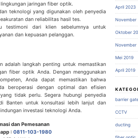
ingkungan jaringan fiber optik.
April 2023
 dan teknologi yang digunakan oleh penyedia
akuratan dan reliabilitas hasil tes.
November 
au testimoni dari klien sebelumnya untuk
Oktober 2
ayanan dan kepuasan pelanggan.
November 
Mei 2019
n adalah langkah penting untuk memastikan
April 2019
ingan fiber optik Anda. Dengan menggunakan
 kompeten, Anda dapat memastikan bahwa
nda beroperasi dengan optimal dan efisien
KATEGO
ang tidak perlu. Segera hubungi penyedia
barrier gat
i Banten untuk konsultasi lebih lanjut dan
indungan investasi teknologi Anda.
CCTV
rmasi dan Pemesanan
ducting
app :
0811-103-1980
fiber optic