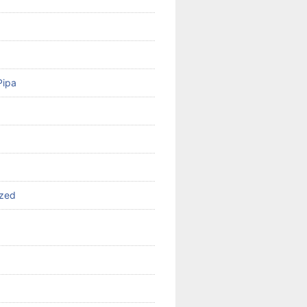
Pipa
ized