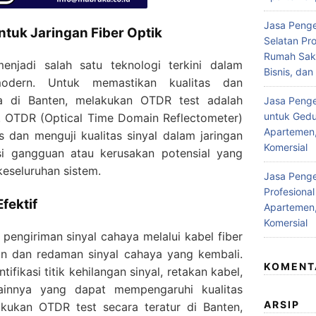
Jasa Penge
tuk Jaringan Fiber Optik
Selatan Pro
Rumah Saki
menjadi salah satu teknologi terkini dalam
Bisnis, da
 modern. Untuk memastikan kualitas dan
a di Banten, melakukan OTDR test adalah
Jasa Pengel
untuk Gedu
. OTDR (Optical Time Domain Reflectometer)
Apartemen,
 dan menguji kualitas sinyal dalam jaringan
Komersial
ksi gangguan atau kerusakan potensial yang
eseluruhan sistem.
Jasa Penge
Profesiona
fektif
Apartemen,
Komersial
pengiriman sinyal cahaya melalui kabel fiber
an dan redaman sinyal cahaya yang kembali.
KOMENT
fikasi titik kehilangan sinyal, retakan kabel,
ainnya yang dapat mempengaruhi kualitas
ARSIP
akukan OTDR test secara teratur di Banten,