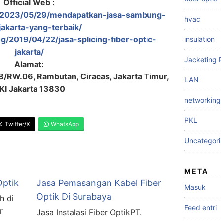
Official Web :
og/2023/05/29/mendapatkan-jasa-sambung-
hvac
jakarta-yang-terbaik/
og/2019/04/22/jasa-splicing-fiber-optic-
insulation
jakarta/
Jacketing 
Alamat:
08/RW.06, Rambutan, Ciracas, Jakarta Timur,
LAN
KI Jakarta 13830
networking
PKL
Twitter/X
WhatsApp
Uncategor
META
Optik
Jasa Pemasangan Kabel Fiber
Masuk
Optik Di Surabaya
h di
Feed entri
r
Jasa Instalasi Fiber OptikPT.