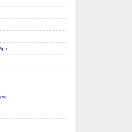
Pipa
ized