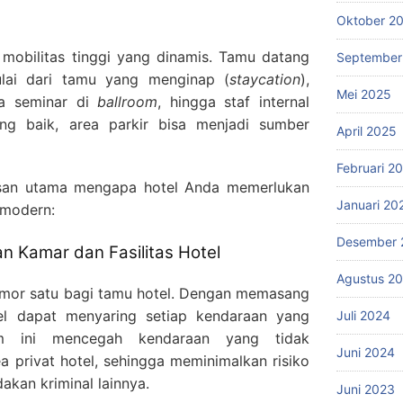
Oktober 2
mobilitas tinggi yang dinamis. Tamu datang
September
mulai dari tamu yang menginap (
staycation
),
Mei 2025
ta seminar di
ballroom
, hingga staf internal
ng baik, area parkir bisa menjadi sumber
April 2025
Februari 2
asan utama mengapa hotel Anda memerlukan
Januari 20
 modern:
Desember 
n Kamar dan Fasilitas Hotel
Agustus 2
omor satu bagi tamu hotel. Dengan memasang
tel dapat menyaring setiap kendaraan yang
Juli 2024
em ini mencegah kendaraan yang tidak
Juni 2024
 privat hotel, sehingga meminimalkan risiko
akan kriminal lainnya.
Juni 2023