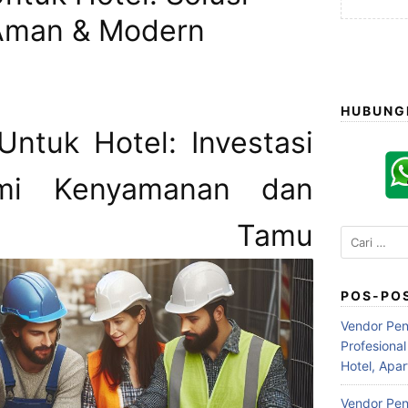
 Aman & Modern
HUBUNG
Untuk Hotel: Investasi
emi Kenyamanan dan
nan Tamu
Cari
untuk:
POS-PO
Vendor Pen
Profesiona
Hotel, Apa
Vendor Peng