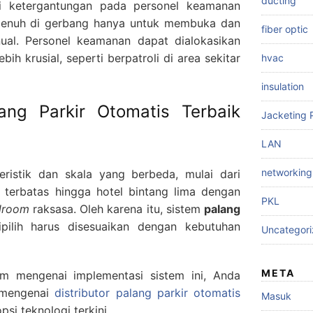
ducting
i ketergantungan pada personel keamanan
penuh di gerbang hanya untuk membuka dan
fiber optic
al. Personel keamanan dapat dialokasikan
bih krusial, seperti berpatroli di area sekitar
hvac
insulation
lang Parkir Otomatis Terbaik
Jacketing 
LAN
networking
teristik dan skala yang berbeda, mulai dari
terbatas hingga hotel bintang lima dengan
PKL
lroom
raksasa. Oleh karena itu, sistem
palang
ilih harus disesuaikan dengan kebutuhan
Uncategor
META
m mengenai implementasi sistem ini, Anda
l mengenai
distributor palang parkir otomatis
Masuk
si teknologi terkini.