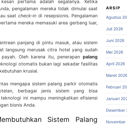
, kesan pertama adalah segalanya. Ketika
ARSIP
Anda, pengalaman mereka tidak dimulai saat
tau saat
check-in
di resepsionis. Pengalaman
Agustus 2
 pertama mereka memasuki area gerbang luar,
Juli 2026
Juni 2026
antrean panjang di pintu masuk, atau sistem
t langsung merusak citra hotel yang sudah
Mei 2026
payah. Oleh karena itu, penerapan
palang
knologi otomatis bukan lagi sekadar fasilitas
April 2026
ebutuhan krusial.
Maret 202
untas mengapa sistem palang parkir otomatis
Februari 2
otelan, berbagai jenis sistem yang bisa
 teknologi ini mampu meningkatkan efisiensi
Januari 20
ngan bisnis Anda.
Desember 
embutuhkan Sistem Palang
November