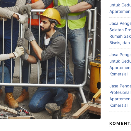
untuk Gedu
Apartemen,
Jasa Penge
Selatan Pro
Rumah Saki
Bisnis, da
Jasa Pengel
untuk Gedu
Apartemen,
Komersial
Jasa Penge
Profesiona
Apartemen,
Komersial
KOMENT